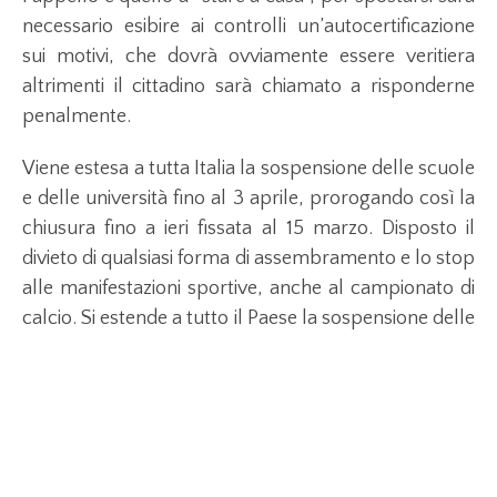
necessario esibire ai controlli un’autocertificazione
sui motivi, che dovrà ovviamente essere veritiera
altrimenti il cittadino sarà chiamato a risponderne
penalmente.
Viene estesa a tutta Italia la sospensione delle scuole
e delle università fino al 3 aprile, prorogando così la
chiusura fino a ieri fissata al 15 marzo. Disposto il
divieto di qualsiasi forma di assembramento e lo stop
alle manifestazioni sportive, anche al campionato di
calcio. Si estende a tutto il Paese la sospensione delle
attività di cinema, teatri, pub, scuole di ballo, sale
giochi, sale scommesse e sale bingo, discoteche e
locali simili. Chiusi anche gli impianti sciistici.
Sono consentite le attività di ristorazione e bar dalle
6.00 alle 18.00, con obbligo, a carico del gestore, di