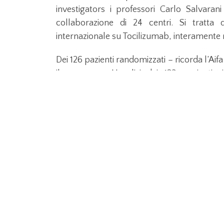
investigators i professori Carlo Salvara
collaborazione di 24 centri. Si tratta
internazionale su Tocilizumab, interamente re
Dei 126 pazienti randomizzati – ricorda l’Aifa
il consenso. L’analisi dei 123 pazienti
aggravamenti nelle prime due settimane ne
pazienti randomizzati a ricevere la ter
significativa è stata osservata nel numero 
7.9%) e nella mortalità a 30 giorni (3.3% v
Covid-19, il Tocilizumab si deve consi
sperimentale, il cui uso deve essere li
randomizzati.
Coronavirus
,
salute sanità
,
ultima o