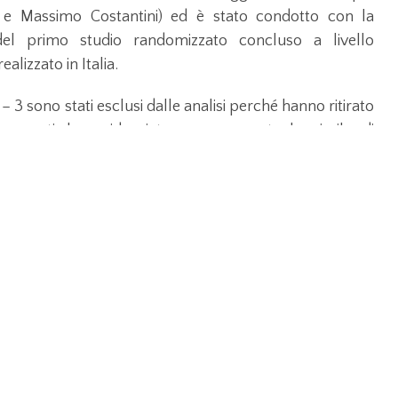
ni e Massimo Costantini) ed è stato condotto con la
 del primo studio randomizzato concluso a livello
alizzato in Italia.
 – 3 sono stati esclusi dalle analisi perché hanno ritirato
 rimanenti ha evidenziato una percentuale simile di
i pazienti randomizzati a ricevere Tocilizumab e nei
apia standard (28.3% vs. 27.0%). Nessuna differenza
totale di accessi alla Terapia intensiva (10.0% verso il
s. 3.2%). Nell’ambito del trattamento dei pazienti con
derare quindi – avverte l’Aifa – come un farmaco
mitato esclusivamente nell’ambito di studi clinici
ra