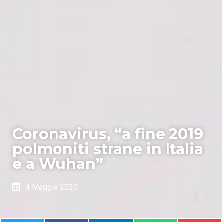
Coronavirus, “a fine 2019
polmoniti strane in Italia
e a Wuhan”
4 Maggio 2020