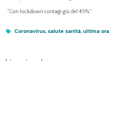
“Con lockdown contagi giù del 45%”
Coronavirus
,
salute sanità
,
ultima ora
Leggi anche...
Axplora consolida la produzione di API per
fegato
1 Luglio 2026
Scopri come Axplora potenzia la produzione di UDCA in India
per affrontare la crescente domanda di terapie epatiche.
LEGGI TUTTO »