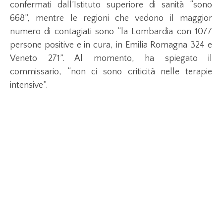
confermati dall’Istituto superiore di sanità “sono
668”, mentre le regioni che vedono il maggior
numero di contagiati sono “la Lombardia con 1077
persone positive e in cura, in Emilia Romagna 324 e
Veneto 271”. Al momento, ha spiegato il
commissario, “non ci sono criticità nelle terapie
intensive”.
Dall’inizio dell’emergenza sono 2036 i casi di
coronavirus in Italia: gli attualmente positivi sono
1835, 149 sono le persone guarite e 52 le persone
decedute. E quando emerge dai dati diffusi dalla
Protezione Civile.
Coronavirus
,
salute sanità
,
ultima ora