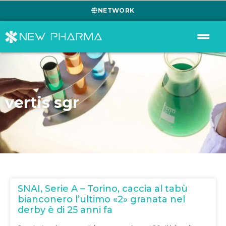
NETWORK
vertis sgr
SNAI, Serie A – Torino, caccia al tabù
bianconero l’ultimo «2» granata nel
derby è di 25 anni fa