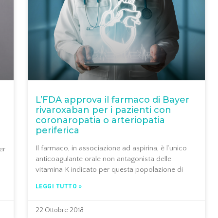
L’FDA approva il farmaco di Bayer
rivaroxaban per i pazienti con
coronaropatia o arteriopatia
periferica
Il farmaco, in associazione ad aspirina, è l’unico
er
anticoagulante orale non antagonista delle
vitamina K indicato per questa popolazione di
LEGGI TUTTO »
22 Ottobre 2018