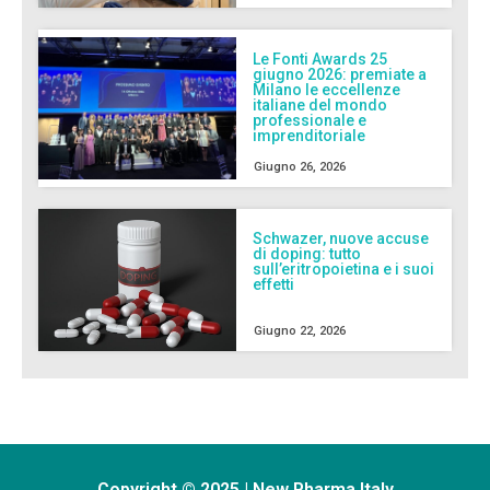
Le Fonti Awards 25
giugno 2026: premiate a
Milano le eccellenze
italiane del mondo
professionale e
imprenditoriale
Giugno 26, 2026
Schwazer, nuove accuse
di doping: tutto
sull’eritropoietina e i suoi
effetti
Giugno 22, 2026
Copyright © 2025 | New Pharma Italy