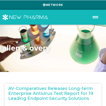
NETWORK
allen & overy
AV-Comparatives Releases Long-term
Enterprise Antivirus Test Report for 19
Leading Endpoint Security Solutions