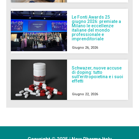
Le Fonti Awards 25
giugno 2026: premiate a
Milano le eccellenze
italiane del mondo
professionale e
imprenditoriale
Giugno 26, 2026
Schwazer, nuove accuse
di doping: tutto
sull’eritropoietina e i suoi
effetti
Giugno 22, 2026