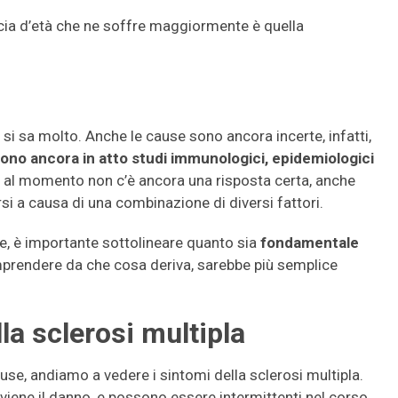
cia d’età che ne soffre maggiormente è quella
 si sa molto. Anche le cause sono ancora incerte, infatti,
ono ancora in atto studi immunologici, epidemiologici
 al momento non c’è ancora una risposta certa, anche
si a causa di una combinazione di diversi fattori.
e, è importante sottolineare quanto sia
fondamentale
omprendere da che cosa deriva, sarebbe più semplice
la sclerosi multipla
use, andiamo a vedere i sintomi della sclerosi multipla.
iene il danno, e possono essere intermittenti nel corso