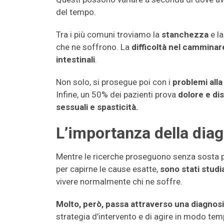
del tempo.
Tra i più comuni troviamo la
stanchezza
e l
che ne soffrono. La
difficoltà nel camminare 
intestinali
.
Non solo, si prosegue poi con i
problemi alla v
Infine, un 50% dei pazienti prova
dolore e dis
sessuali e spasticità.
L’importanza della dia
Mentre le ricerche proseguono senza sosta per
per capirne le cause esatte,
sono stati studi
vivere normalmente chi ne soffre.
Molto, però, passa attraverso una diagnos
strategia d’intervento e di agire in modo te