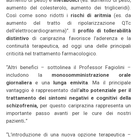
aumento di peso) e
metabolici
(es. aumento di peso,
aumento del colesterolo, aumento dei trigliceridi).
Così come sono ridotti i
rischi di aritmia
(es. da
aumento del tratto di ripolarizzazione QTc
dell’elettrocardiogramma)”. Il
profilo di tollerabilità
distintivo
di cariprazina favorisce l’aderenza e la
continuità terapeutica, ad oggi una delle principali
criticità nel trattamento farmacologico.
“Altri benefici – sottolinea il Professor Fagiolini –
includono la
monosomministrazione orale
giornaliera
e una
lunga emivita
. Ma il principale
vantaggio è rappresentato dall’
alto potenziale per il
trattamento dei sintomi negativi e cognitivi della
schizofrenia,
per questo cariprazina rappresenta un
importante passo avanti per le cure dei nostri
pazienti
.
”
“L’introduzione di una nuova opzione terapeutica –