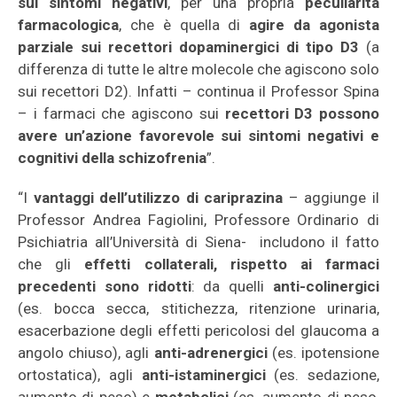
sui sintomi negativi
, per una propria
peculiarità
farmacologica
, che è quella di
agire da agonista
parziale sui recettori dopaminergici di tipo D3
(a
differenza di tutte le altre molecole che agiscono solo
sui recettori D2). Infatti – continua il Professor Spina
– i farmaci che agiscono sui
recettori D3 possono
avere un’azione favorevole sui sintomi negativi e
cognitivi della schizofrenia
”.
“I
vantaggi dell’utilizzo di cariprazina
– aggiunge il
Professor Andrea Fagiolini, Professore Ordinario di
Psichiatria all’Università di Siena- includono il fatto
che gli
effetti collaterali, rispetto ai farmaci
precedenti sono ridotti
: da quelli
anti-colinergici
(es. bocca secca, stitichezza, ritenzione urinaria,
esacerbazione degli effetti pericolosi del glaucoma a
angolo chiuso), agli
anti-adrenergici
(es. ipotensione
ortostatica), agli
anti-istaminergici
(es. sedazione,