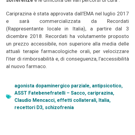
sofferenze
e le difficoltà dei vari percorsi di cura”.
Cariprazina è stata approvata dall’EMA nel luglio 2017
e sarà commercializzata da Recordati
(Rappresentante locale in Italia), a partire dal 3
dicembre 2018. Recordati ha volutamente proposto
un prezzo accessibile, non superiore alla media delle
attuali terapie farmacologiche orali, per velocizzare
l’iter di rimborsabilità e, di conseguenza, l’accessibilità
al nuovo farmaco.
agonista dopaminergico parziale
,
antipsicotico
,
ASST Fatebenefratelli – Sacco
,
cariprazina
,
Claudio Mencacci
,
effetti collaterali
,
Italia
,
recettori D3
,
schizofrenia