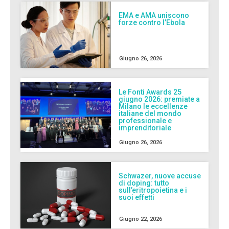
EMA e AMA uniscono
forze contro l’Ebola
Giugno 26, 2026
Le Fonti Awards 25
giugno 2026: premiate a
Milano le eccellenze
italiane del mondo
professionale e
imprenditoriale
Giugno 26, 2026
Schwazer, nuove accuse
di doping: tutto
sull’eritropoietina e i
suoi effetti
Giugno 22, 2026