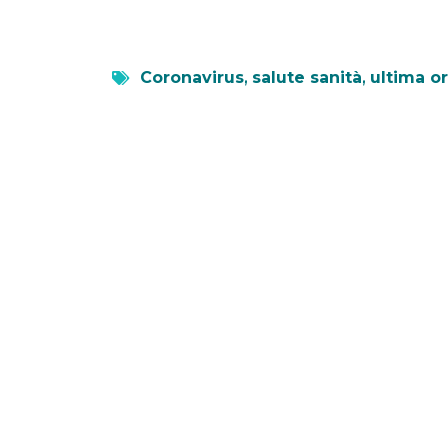
Coronavirus
,
salute sanità
,
ultima o
Leggi anche...
Axplora consolida la
EMA 
produzione di API per
forz
fegato
1 Luglio 2026
Scop
Scopri come Axplora potenzia la
collab
produzione di UDCA in India per
all’emer
affrontare la crescente domanda
Unisciti
di terapie epatiche.
LEGGI TUTTO »
L