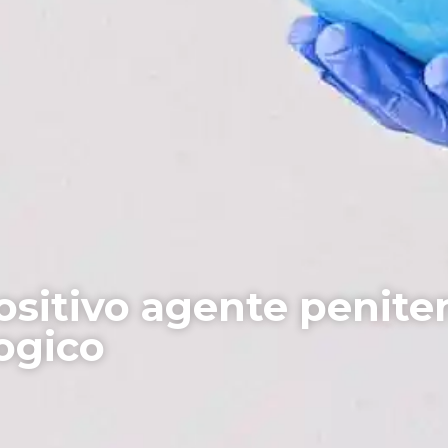
sitivo agente penitenz
logico