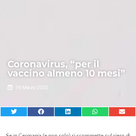
Coronavirus, “per il
vaccino almeno 10 mesi”
19 Marzo 2020