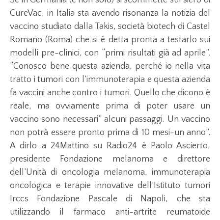
Se in Germania (e non solo) si scommette sul siero di
CureVac, in Italia sta avendo risonanza la notizia del
vaccino studiato dalla Takis, società biotech di Castel
Romano (Roma) che si è detta pronta a testarlo sui
modelli pre-clinici, con “primi risultati già ad aprile”.
“Conosco bene questa azienda, perché io nella vita
tratto i tumori con l’immunoterapia e questa azienda
fa vaccini anche contro i tumori. Quello che dicono è
reale, ma ovviamente prima di poter usare un
vaccino sono necessari” alcuni passaggi. Un vaccino
non potrà essere pronto prima di 10 mesi-un anno”.
A dirlo a 24Mattino su Radio24 è Paolo Ascierto,
presidente Fondazione melanoma e direttore
dell’Unità di oncologia melanoma, immunoterapia
oncologica e terapie innovative dell’Istituto tumori
Irccs Fondazione Pascale di Napoli, che sta
utilizzando il farmaco anti-artrite reumatoide