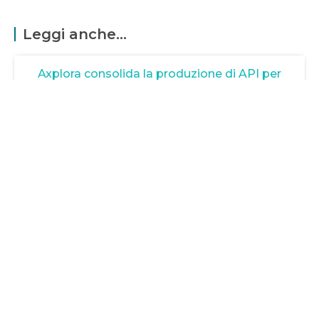
Leggi anche...
Axplora consolida la produzione di API per
fegato
1 Luglio 2026
Scopri come Axplora potenzia la produzione di UDCA in India
per affrontare la crescente domanda di terapie epatiche.
LEGGI TUTTO »
EMA e AMA uniscono forze contro l’Ebola
26 Giugno 2026
Scopri come EMA e AMA collaborano per rispondere
all’emergenza Ebola in Africa. Unisciti alla lotta per la salute
LEGGI TUTTO »