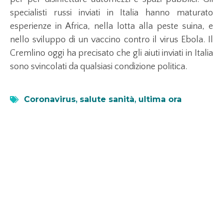
specialisti russi inviati in Italia hanno maturato
esperienze in Africa, nella lotta alla peste suina, e
nello sviluppo di un vaccino contro il virus Ebola. Il
Cremlino oggi ha precisato che gli aiuti inviati in Italia
sono svincolati da qualsiasi condizione politica.
Coronavirus
,
salute sanità
,
ultima ora
Leggi anche...
Axplora consolida la produzione di API per
fegato
1 Luglio 2026
Scopri come Axplora potenzia la produzione di UDCA in India