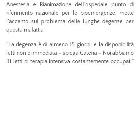
Anestesia e Rianimazione dell’ospedale punto di
riferimento nazionale per le bioemergenze, mette
l’accento sul problema delle lunghe degenze per
questa malattia.
“La degenza è di almeno 15 giorni, e la disponibilità
letti non è immediata – spiega Catena – Noi abbiamo
31 letti di terapia intensiva costantemente occupati”
al Sacco “e speriamo di aumentarli a breve con le
donazioni che ci sono state rivolte”, dice riferendosi al
progetto di Ceetrus Italy che ha offerto 3 milioni di
euro e le maestranze per costruire una nuova
terapia intensiva hi-tech in 60 giorni. “In tutta la
regione i numeri di letti sono inferiori alla richiesta”,
conclude Catena.