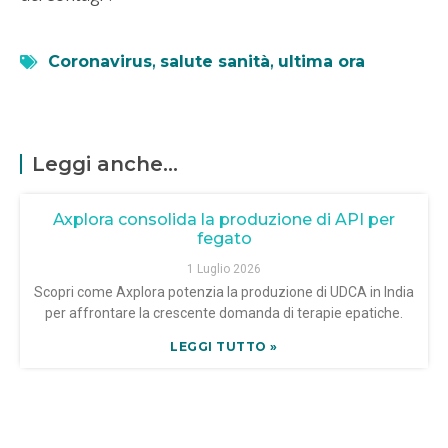
Coronavirus
,
salute sanità
,
ultima ora
Leggi anche...
Axplora consolida la produzione di API per
fegato
1 Luglio 2026
Scopri come Axplora potenzia la produzione di UDCA in India
per affrontare la crescente domanda di terapie epatiche.
LEGGI TUTTO »
EMA e AMA uniscono forze contro l’Ebola