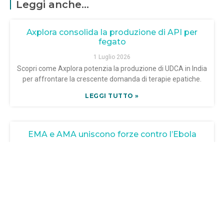
Leggi anche...
Axplora consolida la produzione di API per
fegato
1 Luglio 2026
Scopri come Axplora potenzia la produzione di UDCA in India
per affrontare la crescente domanda di terapie epatiche.
LEGGI TUTTO »
EMA e AMA uniscono forze contro l’Ebola
26 Giugno 2026
Scopri come EMA e AMA collaborano per rispondere
all’emergenza Ebola in Africa. Unisciti alla lotta per la salute
LEGGI TUTTO »