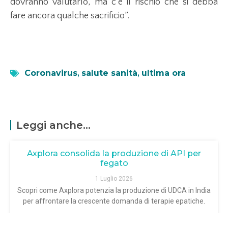
dovranno valutarlo, ma c’è il rischio che si debba
fare ancora qualche sacrificio”.
Coronavirus
,
salute sanità
,
ultima ora
Leggi anche...
Axplora consolida la produzione di API per
fegato
1 Luglio 2026
Scopri come Axplora potenzia la produzione di UDCA in India
per affrontare la crescente domanda di terapie epatiche.
LEGGI TUTTO »