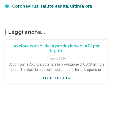
Coronavirus
,
salute sanità
,
ultima ora
Leggi anche...
Axplora consolida la produzione di API per
fegato
1 Luglio 2026
Scopri come Axplora potenzia la produzione di UDCA in India
per affrontare la crescente domanda di terapie epatiche.
LEGGI TUTTO »
EMA e AMA uniscono forze contro l’Ebola
26 Giugno 2026
Scopri come EMA e AMA collaborano per rispondere