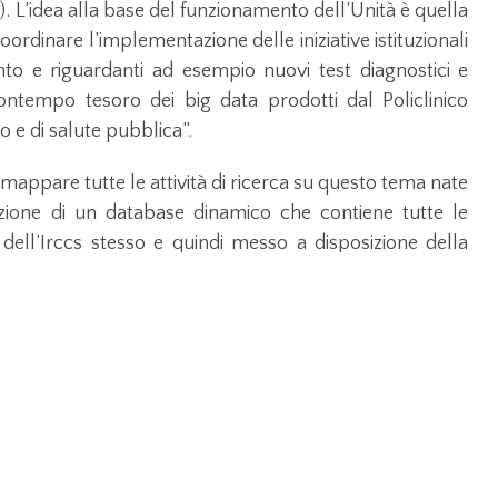
c). L’idea alla base del funzionamento dell’Unità è quella
ordinare l’implementazione delle iniziative istituzionali
nto e riguardanti ad esempio nuovi test diagnostici e
contempo tesoro dei big data prodotti dal Policlinico
 e di salute pubblica”.
1) mappare tutte le attività di ricerca su questo tema nate
zzazione di un database dinamico che contiene tutte le
ica dell’Irccs stesso e quindi messo a disposizione della
erdisciplinarietà ed ottimizzare le collaborazioni; 2)
ti con infezione da Covid-19 per garantire in primis, in
 questa raccolta dati e quindi per mettere a disposizione
sima qualità su cui eseguire le ricerche dedicate. “Questo
a nostra cartella clinica elettronica”, fa sapere la
à e l’andamento clinico dell’infezione nei pazienti con