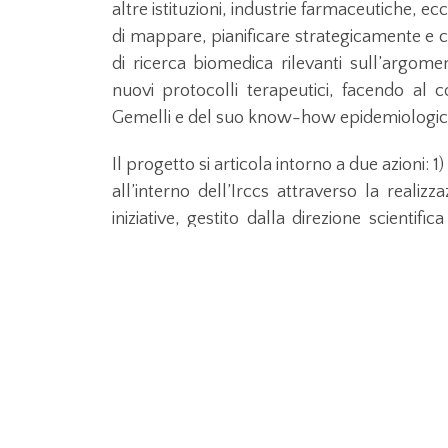
altre istituzioni, industrie farmaceutiche, ec
di mappare, pianificare strategicamente e co
di ricerca biomedica rilevanti sull’argome
nuovi protocolli terapeutici, facendo al 
Gemelli e del suo know-how epidemiologico
Il progetto si articola intorno a due azioni: 
all’interno dell’Irccs attraverso la reali
iniziative, gestito dalla direzione scientif
comunità dei ricercatori per favorire l’int
creazione di un database clinico dei pazien
modo sicuro, i principi etici e di privacy su
dei ricercatori elementi informativi di altis
database si integrerà completamente con l
struttura.
In particolare, uno studio valuterà l’entit