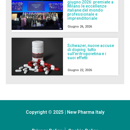
giugno 2026: premiate a
Milano le eccellenze
italiane del mondo
professionale e
imprenditoriale
Giugno 26, 2026
Schwazer, nuove accuse
di doping: tutto
sull’eritropoietina e i
suoi effetti
Giugno 22, 2026
Copyright © 2025 | New Pharma Italy